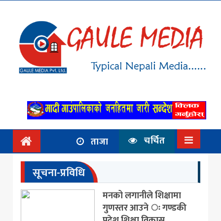
गृहपृष्ठ
समाचार
राजनिति
आर्थिक
अन्तर्वार्ता
/ विचार
चर्चित
ताजा
प्रदेश
सूचना-प्रविधि
विश्व
मनको लगानीले शिक्षामा
स्वास्थ्य
गुणस्तर आउने ः गण्डकी
ट्राभल
प्रदेश शिक्षा विकास