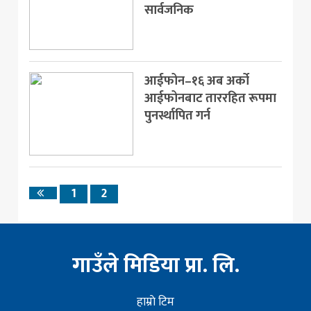
सार्वजनिक
आईफोन–१६ अब अर्को
आईफोनबाट ताररहित रूपमा
पुनर्स्थापित गर्न
1
2
Previous
page
गाउँले मिडिया प्रा. लि.
हाम्राे टिम