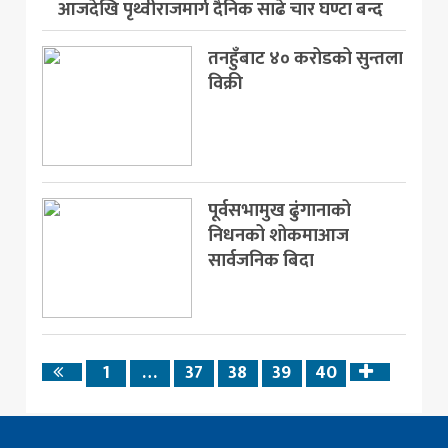
आजदेखि पृथ्वीराजमार्ग दैनिक साढे चार घण्टा बन्द
तनहुँबाट ४० करोडको सुन्तला
विक्री
पूर्वसभामुख ढुंगानाको
निधनको शोकमाआज
सार्वजनिक बिदा
1
…
37
38
39
40
Previous
Next
page
page