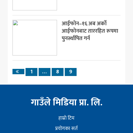
आईफोन–१६ अब अर्को
आईफोनबाट ताररहित रूपमा
पुनर्स्थापित गर्न
1
…
8
9
Previous
page
गाउँले मिडिया प्रा. लि.
हाम्राे टिम
प्रयोगका सर्त