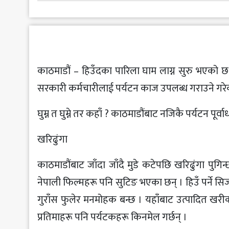
मनोरञ्जन
खेलकुद
अन्य
काठमाडौं – हिउँदका पारिला घाम लाग्न सुरु भएको छ । 
सरकारी कर्मचारीलाई पर्यटन काज उपलब्ध गराउने गरे
घुम्न त घुम्ने तर कहाँ ? काठमाडौंबाट नजिकै पर्यटन प
खरिढुंगा
काठमाडौंबाट जाँदा जाँदै मुडे कटेपछि खरिढुंगा पुगि
नेपाली फिल्महरू पनि सुटिङ भएका छन् । हिउँ पर्ने सिजन
गुराँस फुलेर मनमोहक बन्छ । यहाँबाट उत्पादित खरी
प्रतिमाहरू पनि पर्यटकहरू किनमेल गर्छन् ।