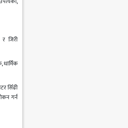
उपत्यका,
 र जिरी
, धार्मिक
िटर सिँढी
लोकन गर्न