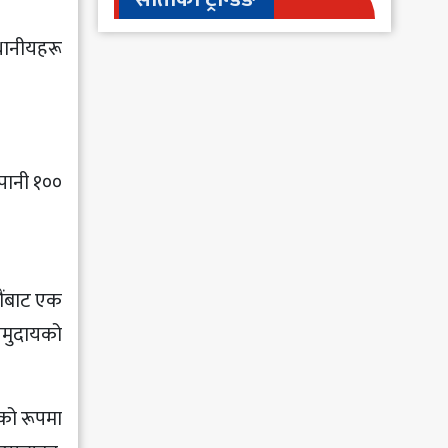
थानीयहरू
पानी १००
डौंबाट एक
समुदायको
णको रूपमा