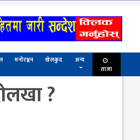
भल
मनोरञ्जन
खेलकुद
अन्य
ताजा
त दोलखा ?