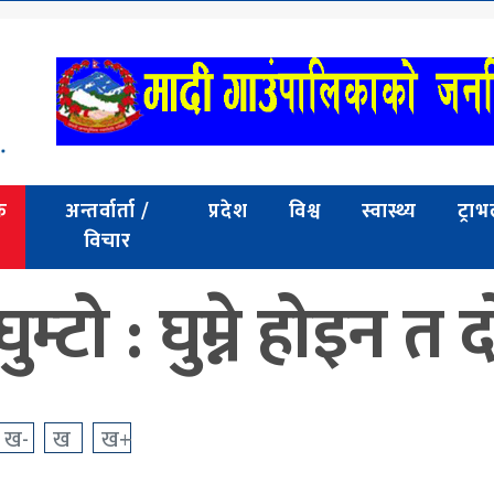
क
अन्तर्वार्ता /
प्रदेश
विश्व
स्वास्थ्य
ट्रा
विचार
 घुम्टो : घुम्ने होइन 
ख-
ख
ख+