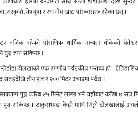
 कोणधारी हरिया वनजंगल साथै अग्ला डाँडाकाँडा देखि सुन्दर 
, संस्कृति, भेषभुषा र स्थानीय खाद्य परिकारहरू रहेका छन् ।
नजिक रहेको पौराणिक धार्मिक मान्यता बोकेको बैतेश्वर
 घुम्न जान सकिन्छ ।
मन्तेडाँडा दोलखाको एक रमणीय पर्यटकीय गन्तव्य हो । ऐतिहासिक
समुद्र सतहदेखि तीन हजार २०० मिटर उचाइमा पर्दछ ।
ो वेसक्याम्प पुग्न करिब ४५ मिनेट लाग्छ भने यहाँबाट करिब ७ सय म
मा पुग्न सकिन्छ । टाकुराभन्दा केही माथि सिङ्गो दोलखालाई अव