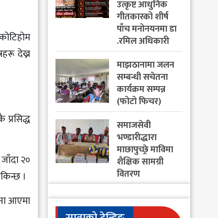
उत्कृष्ट आधुनिक
गीतकारको शीर्ष
पाँच मनोनयनमा डा
 कोटिहोम
.रमिल अधिकारी
हरू देख्न
माझठानामा जलन
सम्बन्धी सचेतना
कार्यक्रम सम्पन्न
(फोटो फिचर)
प्रसिद्ध
समाजसेवी
भण्डारीद्धारा
माछापुच्छ्रे माविमा
 जाँदा २०
शैक्षिक सामग्री
वितरण
सकिन्छ ।
सिना आएमा
साताको ट्रेन्डिङ