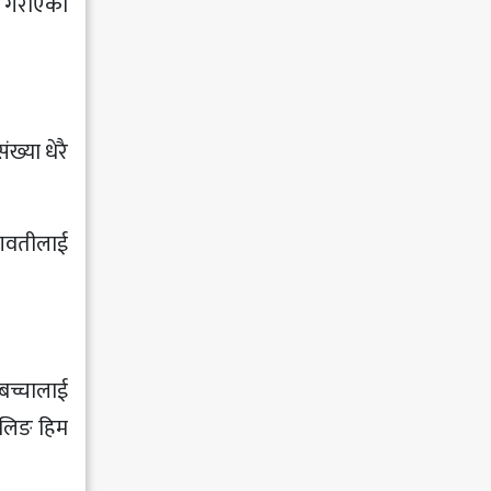
न गराएको
ख्या धेरै
भगवतीलाई
लबच्चालाई
ालिङ हिम