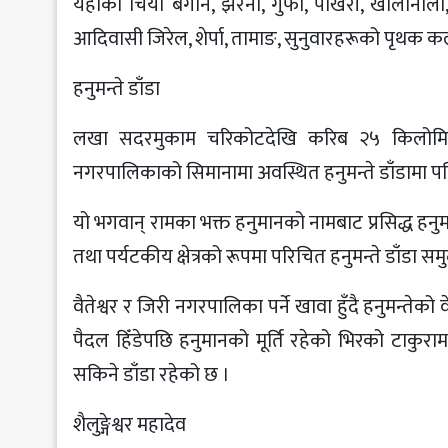
यहाँका चिया बगान, झरना, गुफा, पोखरी, खोलानाला,
आदिवासी जिरेल, शेर्पा, तामाङ, सुनुवारहरूको पृथक कला
हनुमन्ते डाँडा
लखा सदरमुकाम चरिकोटदेखि करिब २५ किलोमिटर 
नगरपालिकाको सिमानामा अवस्थित हनुमन्ते डाँडामा पनि
यो भगवान् रामका भक्त हनुमानको नामबाट प्रसिद्ध हनु
तथा पर्यटकीय क्षेत्रको रूपमा परिचित हनुमन्ते डाँडा 
वैतेश्वर र जिरी नगरपालिका पर्ने खावा हुँदै हनुमन्तेक
पैदल हिँडेपछि हनुमानको मूर्ति रहेको भिरको टाकुरा
सकिने डाँडा रहेको छ ।
शैलुङ्गेश्वर महादेव