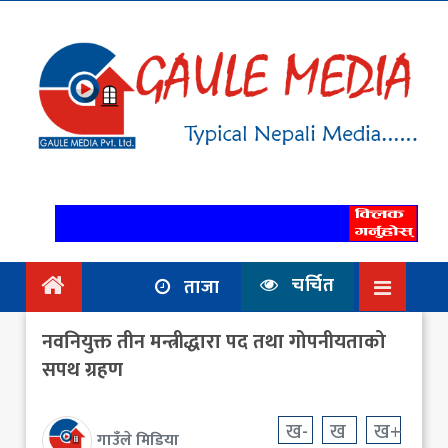
गृहपृष्ठ
समाचार
राजनिति
आर्थिक
अन्तर्वार्ता
/ विचार
चर्चित
ताजा
प्रदेश
नवनियुक्त तीन मन्त्रीद्धारा पद तथा गोपनीयताको
विश्व
सपथ ग्रहण
स्वास्थ्य
ख-
ख
ख+
गाउँले मिडिया
ट्राभल