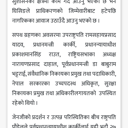
सुशासनका क्षेत्रमा काम गर्दै आउनु भएकाे छ भने
घिसिङले प्राधिकरणको जिम्मेवारीबाट हटेपछि
नागरिकका आवाज उठाउँदै आउनु भएकाे छ ।
सपथ ग्रहणका अवसरमा उपराष्ट्रपति रामसहायप्रसाद
यादव, प्रधानमन्त्री कार्की, प्रधानन्यायाधीश
प्रकाशमानसिंह राउत, राष्ट्रियसभाका अध्यक्ष
नारायणप्रसाद दाहाल, पूर्वप्रधानमन्त्री डा बाबुराम
भट्टराई, संवैधानिक निकायका प्रमुख तथा पदाधिकारी,
नेपाल सरकारका उच्चपदस्थ अधिकृत, सुरक्षा
निकायका प्रमुख तथा अधिकारीलगायतकाे उपस्थित
रहेकाे थियाे ।
जेनजीको प्रदर्शन र उत्पन्न परिस्थितिका बीच राष्ट्रपति
पौडेलले पूर्वप्रधानन्यायाधीश कार्कीलाई यही भदौ २७