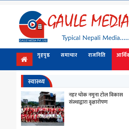
गृहपृष्ठ
समाचार
राजनिति
गृहपृष्ठ
समाचार
राजनिति
आर्थि
आर्थिक
अन्तर्वार्ता
/ विचार
स्वास्थ्य
प्रदेश
नहर चोक नमुना टोल विकास
संस्थाद्वारा वृक्षारोपण
विश्व
स्वास्थ्य
ट्राभल