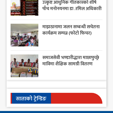
उत्कृष्ट आधुनिक गीतकारको शीर्ष
पाँच मनोनयनमा डा .रमिल अधिकारी
माझठानामा जलन सम्बन्धी सचेतना
कार्यक्रम सम्पन्न (फोटो फिचर)
समाजसेवी भण्डारीद्धारा माछापुच्छ्रे
माविमा शैक्षिक सामग्री वितरण
साताको ट्रेन्डिङ