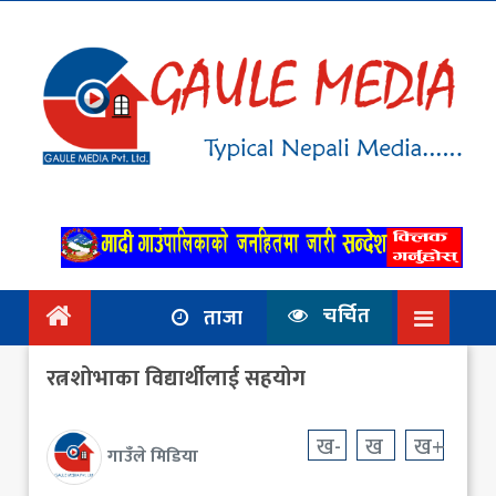
गृहपृष्ठ
समाचार
राजनिति
आर्थिक
अन्तर्वार्ता
/ विचार
चर्चित
ताजा
प्रदेश
रत्नशोभाका विद्यार्थीलाई सहयोग
विश्व
स्वास्थ्य
ख-
ख
ख+
गाउँले मिडिया
ट्राभल