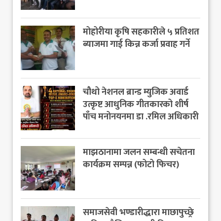
मोहोरीया कृषि सहकारीले ५ प्रतिशत
ब्याजमा गाई किन्न कर्जा प्रवाह गर्ने
चौथो नेशनल ब्रान्ड म्युजिक अवार्ड
उत्कृष्ट आधुनिक गीतकारको शीर्ष
पाँच मनोनयनमा डा .रमिल अधिकारी
माझठानामा जलन सम्बन्धी सचेतना
कार्यक्रम सम्पन्न (फोटो फिचर)
समाजसेवी भण्डारीद्धारा माछापुच्छ्रे