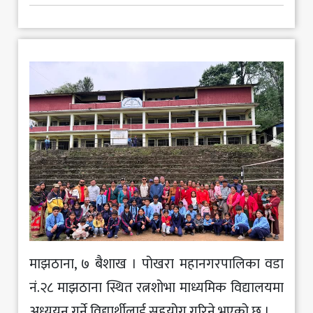
मनोरञ्जन
खेलकुद
अन्य
माझठाना, ७ बैशाख । पोखरा महानगरपालिका वडा
नं.२८ माझठाना स्थित रत्नशोभा माध्यमिक विद्यालयमा
अध्ययन गर्ने विद्यार्थीलाई सहयोग गरिने भएको छ ।