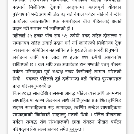
समाचार सम्प्रेषणका माध्यमबाट नेपालको पहिलो मध्यपहाडी
पदमार्ग मिलेनियम ट्रेकको प्रवद्र्धनमा महत्वपूर्ण योगदान
पु¥याएको भन्दै आगामी जेठ २३ गते नेपाल पर्यटन बोर्डको केन्द्रीय
कार्यालय काठमाडौंमा एक समारोहका बीच पौडेललाई अवार्ड
प्रदान गरी सम्मान गर्न लागिएको हो ।
उहाँलाई १५ हजार पाँच सय ५५ रुपैयाँ नगद सहित दोसल्ला र
सम्मानपत्र सहित अवार्ड प्रदान गर्न गर्न लागिएको मिलेनियम ट्रेक
व्यवस्थापन समितिका महासचिव हर्क गुरुङले जानकारी दिनुभयो ।
अर्वाडका लागि एक लाख ११ हजार १११ रुपैयाँ अक्षयकोष
राखिएको छ । यस अघि उक्त अवार्डबाट टान गण्डकी एवम् पोखरा
पर्यटन परिषद्का पूर्व अध्यक्ष डम्बर केसीलाई सम्मान गरिएको
थियो । पत्रकार पौडेलले दुई दर्जनभन्दा बढी विभिन्न पुरस्कारहरु
प्राप्त गरिसक्नुभएको छ ।
बि.सं.२०६३ सालदेखि राससमा आवद्ध पौडेल त्यस अघि जनमन्थन
साप्ताहिकमा स्तम्भ लेखनका साथै कीर्तिपुरबाट प्रकाशित इभिनिङ
टाइम्स साप्ताहिकमा सह सम्पादक, स्वर्णिम सन्देश साप्ताहिकमा
सम्पादकको जिम्मेवारी सम्हाल्नुु भएको थियो । पौडेल पोखराका
पर्यटन सम्बद्ध संघ संस्थाहरूको छाता संगठन पोखरा पर्यटन
परिषद्का प्रेस सल्लाहाकार समेत हुनुहुन्छ ।