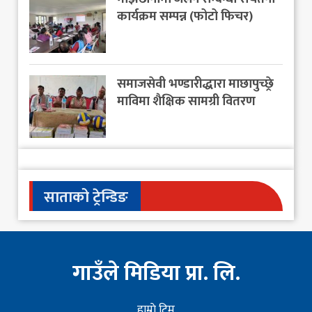
कार्यक्रम सम्पन्न (फोटो फिचर)
समाजसेवी भण्डारीद्धारा माछापुच्छ्रे
माविमा शैक्षिक सामग्री वितरण
साताको ट्रेन्डिङ
गाउँले मिडिया प्रा. लि.
हाम्राे टिम