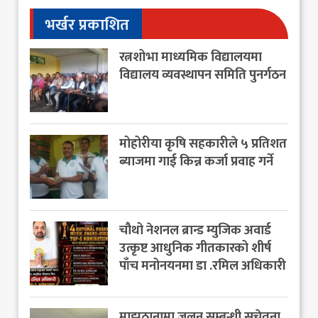
भर्खर प्रकाशित
रत्नशोभा माध्यमिक विद्यालयमा
विद्यालय व्यवस्थापन समिति पुनर्गठन
मोहोरीया कृषि सहकारीले ५ प्रतिशत
ब्याजमा गाई किन्न कर्जा प्रवाह गर्ने
चौथो नेशनल ब्रान्ड म्युजिक अवार्ड
उत्कृष्ट आधुनिक गीतकारको शीर्ष
पाँच मनोनयनमा डा .रमिल अधिकारी
माझठानामा जलन सम्बन्धी सचेतना