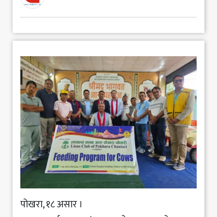
मनोरञ्जन
खेलकुद
अन्य
पोखरा, १८ असार ।