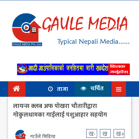
गृहपृष्ठ
समाचार
राजनिति
आर्थिक
अन्तर्वार्ता
/ विचार
चर्चित
ताजा
प्रदेश
लायन्स क्लब अफ पोखरा चौतारीद्वारा
विश्व
गोकुलधामका गाईलाई पशुआहार सहयोग
स्वास्थ्य
ख-
ख
ख+
गाउँले मिडिया
ट्राभल