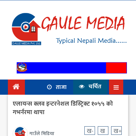
गृहपृष्ठ
समाचार
राजनिति
आर्थिक
अन्तर्वार्ता
/ विचार
चर्चित
ताजा
प्रदेश
एलायन्स क्लव इन्टरनेशल डिस्ट्रिक्ट १०५५ को
विश्व
गभर्नरमा थापा
स्वास्थ्य
ख-
ख
ख+
गाउँले मिडिया
ट्राभल