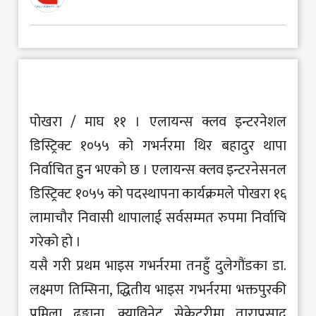
मनोरञ्जन
खेलकुद
अन्य
पोखरा / माघ ११ । एलायन्स क्लव इन्टरनेशल
डिस्ट्रिक्ट १०५५ को गभर्नरमा थिर बहादुर थापा
निर्वाचित हुुन भएको छ । एलायन्स क्लव इन्टरनेसनल
डिस्ट्रिक्ट १०५५ को पदस्थापना कार्यक्रमले पोखरा १६
लामाचौर निवासी थापालाई सर्वसम्मत रुपमा निर्वाचि
गरेको हो ।
यसै गरी प्रथम भाइस गभर्नरमा तनहुँ दुलेगौंडका डा.
लक्ष्मण तिम्सिना, द्धितीय भाइस गभर्नरमा भक्तपुरकी
प्रमिला ढुङ्गाना, क्याविनेट सेक्रेटरीमा ताराप्रसाद