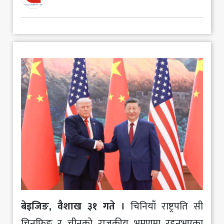
मनोरञ्जन
खेलकुद
अन्य
बेइजिङ, वैशाख ३१ गते ।
चिनियाँ राष्ट्रपति सी
चिनफिङ र चीनको राजकीय भ्रमणमा रहनुभएका