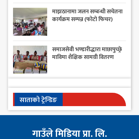
माझठानामा जलन सम्बन्धी सचेतना
कार्यक्रम सम्पन्न (फोटो फिचर)
समाजसेवी भण्डारीद्धारा माछापुच्छ्रे
माविमा शैक्षिक सामग्री वितरण
साताको ट्रेन्डिङ
गाउँले मिडिया प्रा. लि.