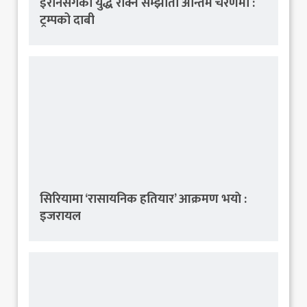
इरानसँगको युद्ध रोक्ने सम्झौता अन्तिम चरणमा :
ट्रम्पको दाबी
सिरियामा ‘रासायनिक हतियार’ आक्रमण भयाे :
इजरायल