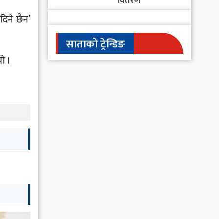
वितरण
दिने छैन’
साताको ट्रेन्डिङ
ो ।