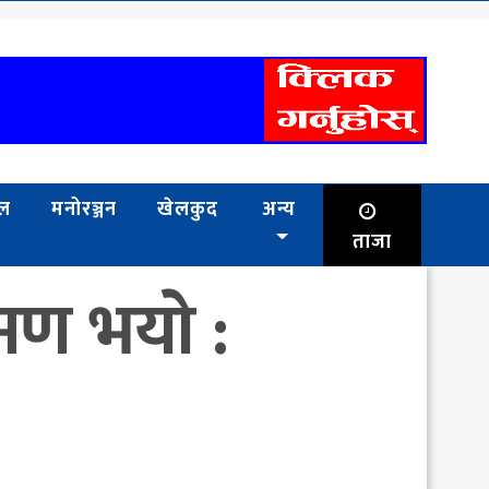
भल
मनोरञ्जन
खेलकुद
अन्य
ताजा
मण भयाे :