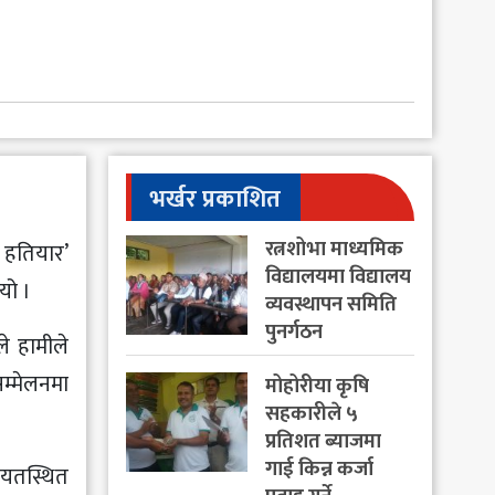
भर्खर प्रकाशित
रत्नशोभा माध्यमिक
 हतियार’
विद्यालयमा विद्यालय
यो ।
व्यवस्थापन समिति
पुनर्गठन
े हामीले
म्मेलनमा
मोहोरीया कृषि
सहकारीले ५
प्रतिशत ब्याजमा
गाई किन्न कर्जा
ायतस्थित