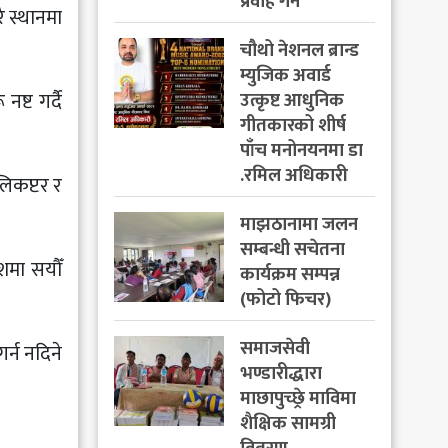
प्रवाह गर्ने
ै स्थानमा
चौथो नेशनल ब्रान्ड
म्युजिक अवार्ड
्ट गर्दै
उत्कृष्ट आधुनिक
गीतकारको शीर्ष
पाँच मनोनयनमा डा
.रमिल अधिकारी
लिकप्टर र
माझठानामा जलन
सम्बन्धी सचेतना
ेशमा सयौँ
कार्यक्रम सम्पन्न
(फोटो फिचर)
समाजसेवी
र्न नदिने
भण्डारीद्धारा
माछापुच्छ्रे माविमा
शैक्षिक सामग्री