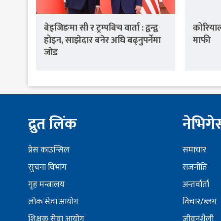
बेइजिङमा सी र ट्रम्पबिच वार्ता : द्वन्द्व
कोरियाली
होइन, साझेदार बनेर अघि बढ्नुपर्नेमा
माफी
जोड
द्रुत लिंक
नेभिग
प्रेस काउन्सिल
समाचार
सुचना विभाग
राजनीति
गृह मन्त्रालय
अन्तर्वार्ता
लोक सेवा आयोग
विचार/ब्लग
शिक्षक सेवा आयोग
जीवनशैली