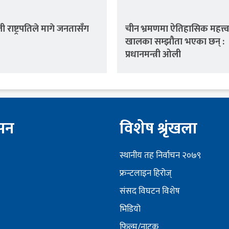
 राष्ट्रपतिले मागे जनतासँग
चीन भ्रमणमा ऐतिहासिक महत्त्व र
खालका सम्झौता भएका छन् :
प्रधानमन्त्री ओली
ेसन
विशेष श्रृंखला
स्थानीय तह निर्वाचन २०७९
फ्रन्टलाइन हिरोज्
संसद विघटन विशेष
भिडियो
फिल्म/नाटक