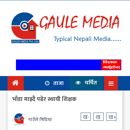
गृहपृष्ठ
समाचार
राजनिति
आर्थिक
अन्तर्वार्ता
/ विचार
चर्चित
ताजा
प्रदेश
भाँडा माझ्दै पढेर स्थायी शिक्षक
विश्व
स्वास्थ्य
ख-
ख
ख+
गाउँले मिडिया
ट्राभल