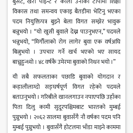
बुसर्ट, खैरो पाइन्ट र कालो उनीको टोपीमा शिक्षा
विकास तथा समन्वय एकाइ बैतडीमा भेटिनु भएका
पदम नियुक्तिपत्र बुझ्ने बेला विगत सम्झेर भावुक
बन्नुभयो । “यो खुसी बुवाले देख्न पाउनुभएन,” पदमले
भन्नुभयो, “मिर्गौलाको रोग लागेर बुवा एक वर्षअघि
बित्नुभयो । उपचार गर्ने खर्च भएको भए सायद
बाच्नुहुन्थ्यो । ४८ वर्षकै उमेरमा बुवाको निधन भयो ।”
यी सबै सफलताका पछाडि बुवाको योगदान र
कहालीलाग्दो सङ्घर्षपूर्ण विगत रहेको पदमले
बताउनुभयो । गरिबीले खानलगाउन नपाएपछि उहाँका
पिता दिलु कामी सुदूरपश्चिमबाट भारतको मुम्बई
पुग्नुभयो । २०६२ सालमा बुवासँगै नौ वर्षका पदम पनि
मुम्बई पुग्नुभयो । बुवासँगै होटलमा भाँडा माझ्ने काममा