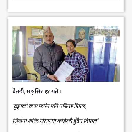
मनोरञ्जन
खेलकुद
अन्य
बैतडी, मङ्सिर ११ गते ।
‘ढुङ्गाको काप फोरेर पनि उम्रिन्छ पिपल,
सिर्जना शक्ति संसारमा कहिल्यै हुँदैन विफल’