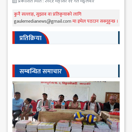
प्रकाशित मिति : २०८१ मङ्सिर ११ गते मङ्गलवार
कुनै सल्लाह, सुझाव वा प्रतिकृयाको लागि
gaulemedianews@gmail.com
मा इमेल पठाउन सक्नुहुन्छ ।
प्रतिक्रिया
सम्बन्धित समाचार