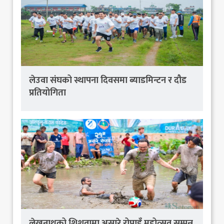
लेउवा संघको स्थापना दिवसमा ब्याडमिन्टन र दौड
प्रतियोगिता
लेखनाथको शिशुवामा असारे रोपाइँ महोत्सव सम्पन्न