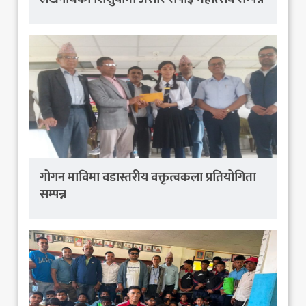
गोगन माविमा वडास्तरीय वक्तृत्वकला प्रतियोगिता
सम्पन्न