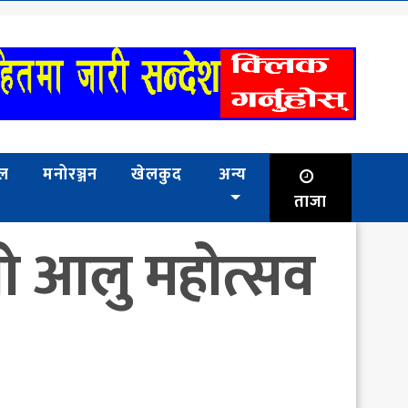
भल
मनोरञ्जन
खेलकुद
अन्य
ताजा
रो आलु महोत्सव