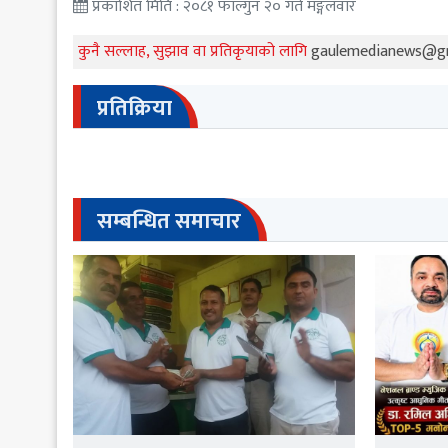
प्रकाशित मिति : २०८१ फाल्गुन २० गते मङ्गलवार
कुनै सल्लाह, सुझाव वा प्रतिकृयाको लागि
gaulemedianews@g
प्रतिक्रिया
सम्बन्धित समाचार