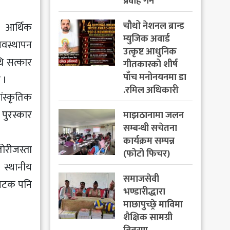
प्रवाह गर्ने
चौथो नेशनल ब्रान्ड
। आर्थिक
म्युजिक अवार्ड
्यवस्थापन
उत्कृष्ट आधुनिक
थि सत्कार
गीतकारको शीर्ष
पाँच मनोनयनमा डा
 ।
.रमिल अधिकारी
स्कृृतिक
 पुरस्कार
माझठानामा जलन
सम्बन्धी सचेतना
कार्यक्रम सम्पन्न
ोरीजस्ता
(फोटो फिचर)
। स्थानीय
समाजसेवी
 पटक पनि
भण्डारीद्धारा
माछापुच्छ्रे माविमा
शैक्षिक सामग्री