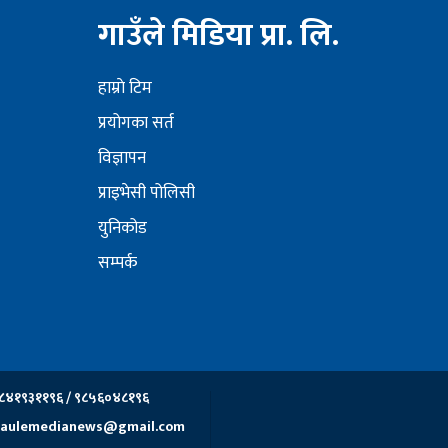
गाउँले मिडिया प्रा. लि.
हाम्राे टिम
प्रयोगका सर्त
विज्ञापन
प्राइभेसी पोलिसी
युनिकोड
सम्पर्क
८४१९३११९६ / ९८५६०४८१९६
aulemedianews@gmail.com