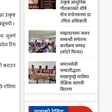
उत्कृष्ट आधुनिक
गीतकारको शीर्ष
 उत्कृष्ट
पाँच मनोनयनमा डा
.रमिल अधिकारी
्नुभयो ।
माझठानामा जलन
य सुवर्ण
सम्बन्धी सचेतना
प्रदेश टिम
कार्यक्रम सम्पन्न
(फोटो फिचर)
समाजसेवी
ोली बनाउन
भण्डारीद्धारा
माछापुच्छ्रे माविमा
शैक्षिक सामग्री
छि एसिया
वितरण
साताको ट्रेन्डिङ