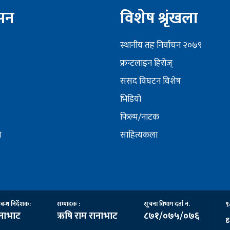
ेसन
विशेष श्रृंखला
स्थानीय तह निर्वाचन २०७९
फ्रन्टलाइन हिरोज्
संसद विघटन विशेष
भिडियो
फिल्म/नाटक
ि
साहित्यकला
९
रबन्ध निर्देशक:
सम्पादक :
सूचना विभाग दर्ता नं.
ानाभाट
ऋषि राम रानाभाट
८७१/०७५/०७६
g