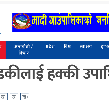
क
अन्तर्वार्ता /
प्रदेश
विश्व
स्वास्थ्य
ट्रा
विचार
ण्डकीलाई हक्की उपा
ख-
ख
ख+