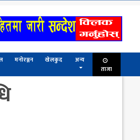
भल
मनोरञ्जन
खेलकुद
अन्य
ताजा
धि