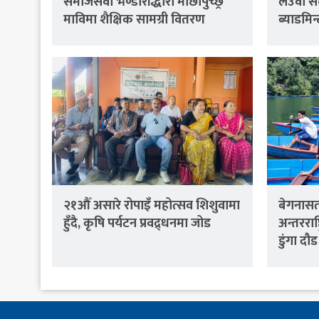
समाजसेवी भण्डारीद्धारा माछापुच्छ्रे
लेउवा स
माविमा शैक्षिक सामग्री वितरण
ब्याडमिन
२१औँ असारे रोपाइँ महोत्सव शिशुवामा
बेगनासता
हुँदै, कृषि पर्यटन प्रवद्र्धनमा जोड
अन्तरराष्ट
डुंगा दौड