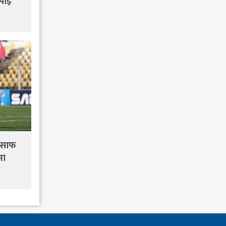
पाइँ
ल साफ
मा