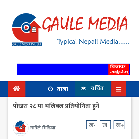
गृहपृष्ठ
समाचार
राजनिति
आर्थिक
अन्तर्वार्ता
/ विचार
चर्चित
ताजा
प्रदेश
पोखरा २८ मा भलिबल प्रतियोगिता हुने
विश्व
स्वास्थ्य
ख-
ख
ख+
गाउँले मिडिया
ट्राभल