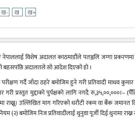
ख-
ख
ख+
कुमार नेपाललाई विशेष अदालत काठमाडौंले पतञ्जलि जग्गा प्रकरण
रको बहसपछि अदालतले सो आदेश दिएको हो ।
क्षण गर्दै जाँदा ठहरे बमोजिम हुने गरी प्रतिवादी माधव कुमा
ी प्रस्तुत मुद्दाको पुर्पक्षको लागि नगदै रु,३५,००,०००।– (प
खमा राख्नू। उल्लिखित माग गरिएको धरौटी रकम वा बैंक जमानत 
२) बमोजिम निज प्रतिवादीलाई थुनुवा पूर्जी दिई थुनामा राख्न 