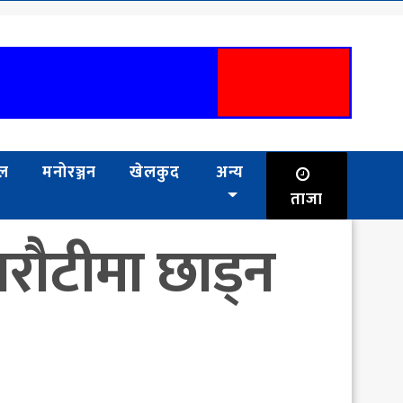
भल
मनोरञ्जन
खेलकुद
अन्य
ताजा
 धरौटीमा छाड्न