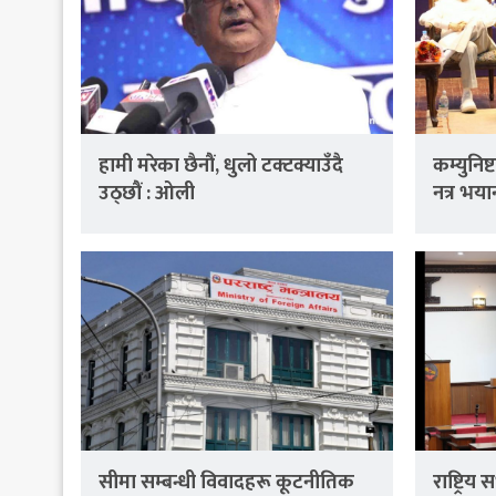
हामी मरेका छैनौं, धुलो टक्टक्याउँदै
कम्युनिष
उठ्छौं : ओली
नत्र भयान
सीमा सम्बन्धी विवादहरू कूटनीतिक
राष्ट्रि