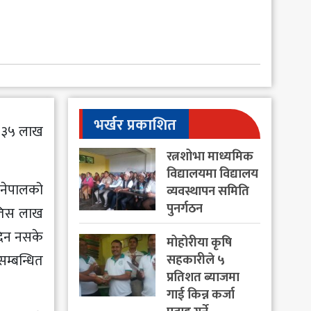
भर्खर प्रकाशित
मा ३५ लाख
रत्नशोभा माध्यमिक
विद्यालयमा विद्यालय
र नेपालको
व्यवस्थापन समिति
पुनर्गठन
ैँतिस लाख
दिन नसके
मोहोरीया कृषि
सम्बन्धित
सहकारीले ५
प्रतिशत ब्याजमा
गाई किन्न कर्जा