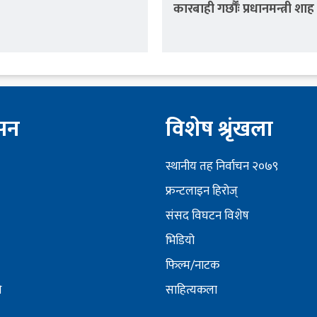
कारबाही गर्छौंः प्रधानमन्त्री शाह
ेसन
विशेष श्रृंखला
स्थानीय तह निर्वाचन २०७९
फ्रन्टलाइन हिरोज्
संसद विघटन विशेष
भिडियो
फिल्म/नाटक
ि
साहित्यकला