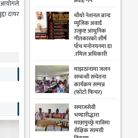
प्रवाह गर्ने
 । आयोगले
्दा दायर
चौथो नेशनल ब्रान्ड
म्युजिक अवार्ड
उत्कृष्ट आधुनिक
गीतकारको शीर्ष
पाँच मनोनयनमा डा
.रमिल अधिकारी
माझठानामा जलन
सम्बन्धी सचेतना
कार्यक्रम सम्पन्न
(फोटो फिचर)
समाजसेवी
भण्डारीद्धारा
माछापुच्छ्रे माविमा
शैक्षिक सामग्री