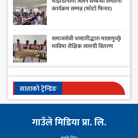
माझठानामा जलन सम्बन्धी सचेतना
कार्यक्रम सम्पन्न (फोटो फिचर)
समाजसेवी भण्डारीद्धारा माछापुच्छ्रे
माविमा शैक्षिक सामग्री वितरण
साताको ट्रेन्डिङ
गाउँले मिडिया प्रा. लि.