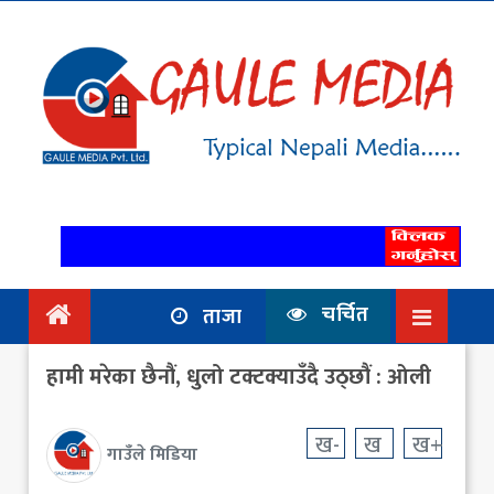
गृहपृष्ठ
समाचार
राजनिति
आर्थिक
अन्तर्वार्ता
/ विचार
चर्चित
ताजा
प्रदेश
हामी मरेका छैनौं, धुलो टक्टक्याउँदै उठ्छौं : ओली
विश्व
स्वास्थ्य
ख-
ख
ख+
गाउँले मिडिया
ट्राभल