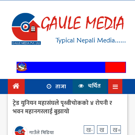
गृहपृष्ठ
समाचार
राजनिति
आर्थिक
अन्तर्वार्ता
/ विचार
चर्चित
ताजा
प्रदेश
ट्रेड युनियन महासंघले पृथ्वीचोकको ४ रोपनी र
विश्व
भवन महानगरलाई बुझायो
स्वास्थ्य
ख-
ख
ख+
गाउँले मिडिया
ट्राभल