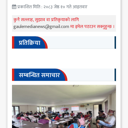
प्रकाशित मिति : २०८३ जेष्ठ १० गते आइतवार
कुनै सल्लाह, सुझाव वा प्रतिकृयाको लागि
gaulemedianews@gmail.com
मा इमेल पठाउन सक्नुहुन्छ ।
प्रतिक्रिया
सम्बन्धित समाचार